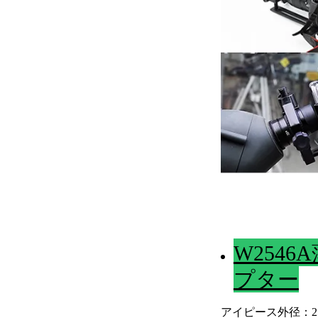
W254
プター
アイピース外径：25