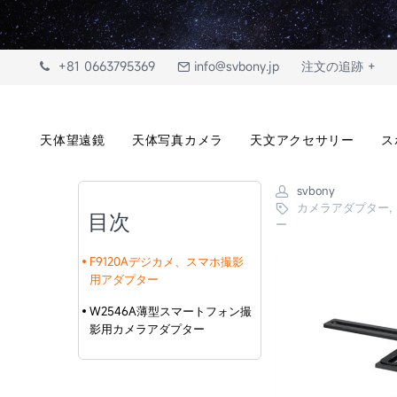
+81 0663795369
info@svbony.jp
注文の追跡 +
天体望遠鏡
天体写真カメラ
天文アクセサリー
ス
svbony
カメラアダプター,
目次
ー
F9120Aデジカメ、スマホ撮影
用アダプター
W2546A薄型スマートフォン撮
影用カメラアダプター