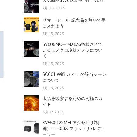
人気商品SV705Ⅽの紹介について
7月 25, 2023
サマー セール 記念品を無料で手
に入れよう
7月 15, 2023
SV605MCーIMX533搭載されて
いるモノクロ冷却カメラについ
て
7月 15, 2023
SC001 Wifi カメラ の該当シーン
について
7月 15, 2023
太陽を観察するための究極のガ
イド
6月 17, 2023
SV550 122MM アクセサリ(初
編）----0.8X フラットナ/レデュ
ーサー