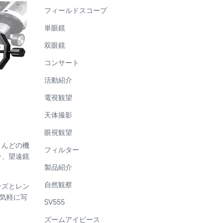
フィールドスコープ
単眼鏡
双眼鏡
コンサート
活動紹介
電視観望
天体撮影
眼視観望
とんどの機
フィルター
ン、望遠鏡
製品紹介
自然観察
ンズとレン
、気軽に写
SV555
ズームアイピース