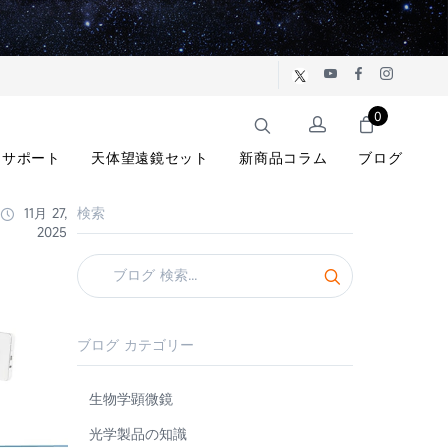
0
サポート
天体望遠鏡セット
新商品コラム
ブログ
検索
11月 27,
2025
ブログ カテゴリー
生物学顕微鏡
光学製品の知識