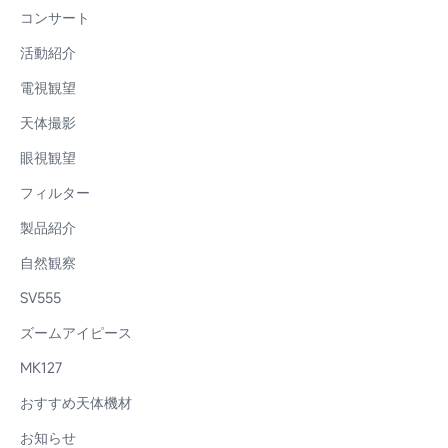
コンサート
活動紹介
電視観望
天体撮影
眼視観望
フィルター
製品紹介
自然観察
SV555
ズームアイピース
MK127
おすすめ天体機材
お知らせ