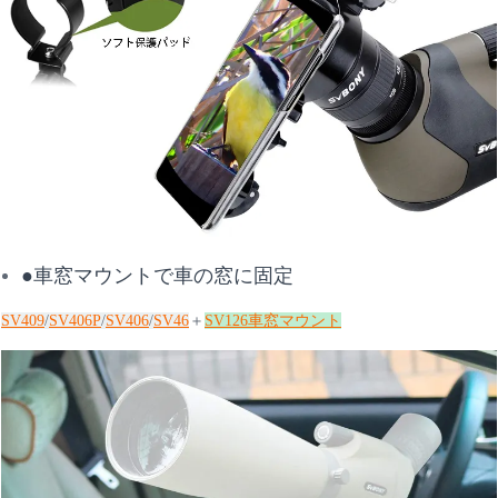
●車窓マウントで車の窓に固定
SV409
/
SV406P
/
SV406
/
SV46
＋
SV126車窓マウント