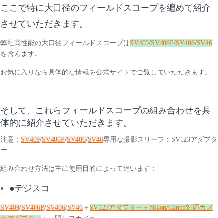
ここで特に大口径のフィールドスコープを纏めて紹介
させていただきます。
弊社高性能の大口径フィールドスコープは
SV409
/
SV406P
/
SV406
/
SV46
を含んます。
お気に入りなら具体的な情報を公式サイトでご覧していただきます。
そして、これらフィールドスコープの組み合わせを具
体的に紹介させていただきます。
注意：
SV409
/
SV406P
/
SV406
/
SV46
専用な撮影スリーブ：SV123アダプタ
ー
組み合わせ方法は主に使用目的によって違います：
●デジスコ
SV409
/
SV406P
/
SV406
/
SV46
＋
SV123アダプター＋Nikon/Canon対応カメ