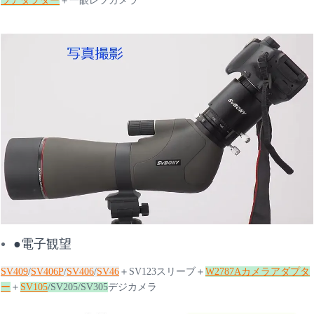
ラアダプター
＋一眼レフカメラ
●電子観望
SV409
/
SV406P
/
SV406
/
SV46
＋SV123スリーブ＋
W2787Aカメラアダプタ
ー
＋
SV105
/SV205/SV305
デジカメラ