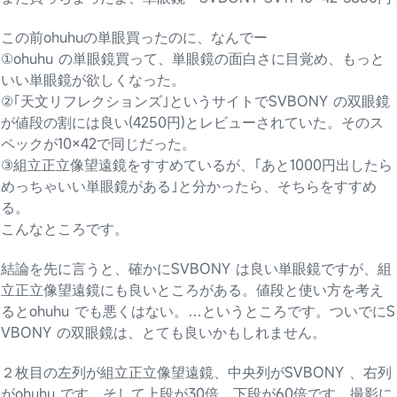
この前ohuhuの単眼買ったのに、なんでー
①ohuhu の単眼鏡買って、単眼鏡の面白さに目覚め、もっと
いい単眼鏡が欲しくなった。
②｢天文リフレクションズ｣というサイトでSVBONY の双眼鏡
が値段の割には良い(4250円)とレビューされていた。そのス
ペックが10×42で同じだった。
③組立正立像望遠鏡をすすめているが、｢あと1000円出したら
めっちゃいい単眼鏡がある｣と分かったら、そちらをすすめ
る。
こんなところです。
結論を先に言うと、確かにSVBONY は良い単眼鏡ですが、組
立正立像望遠鏡にも良いところがある。値段と使い方を考え
るとohuhu でも悪くはない。…というところです。ついでにS
VBONY の双眼鏡は、とても良いかもしれません。
２枚目の左列が組立正立像望遠鏡、中央列がSVBONY 、右列
がohuhu です。そして上段が30倍、下段が60倍です。撮影に