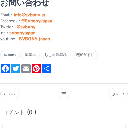
お問い合わせ
Email：
info@svbony.jp
Facebook：
@SvbonyJapan
Twitter：
@svbony
Ins：
svbonyjapan
youtube：
SVBONY japan
svbony
流星群
しし座流星群
観察ガイド
Facebook
Twitter
Email
Pinterest
Share
前へ
次へ
コメント (0 )