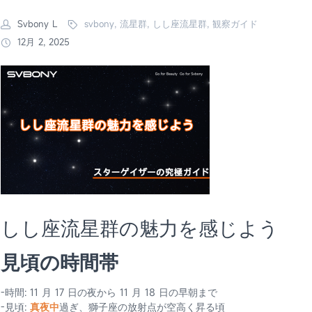
Svbony L
svbony, 流星群, しし座流星群, 観察ガイド
12月 2, 2025
しし座流星群の魅力を感じよう
見頃の時間帯
-時間: 11 月 17 日の夜から 11 月 18 日の早朝まで
-見頃:
真夜中
過ぎ、獅子座の放射点が空高く昇る頃