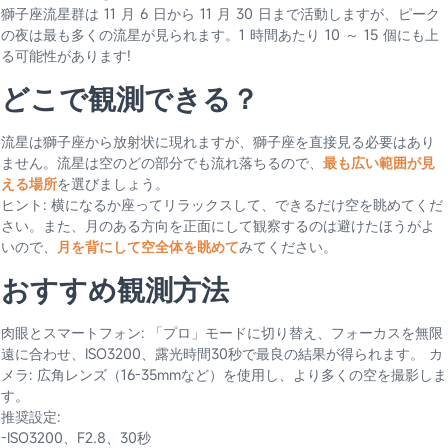
獅子座流星群は 11 月 6 日から 11 月 30 日まで活動しますが、ピーク
の夜は最も多くの流星が見られます。1 時間あたり 10 ～ 15 個にも上
る可能性があります!
どこで観測できる？
流星は獅子座から放射状に現れますが、獅子座を直接見る必要はあり
ません。流星は空のどの部分でも流れ落ちるので、
最も広い範囲が見
える場所
を選びましょう。
ヒント: 横になるか座ってリラックスして、できるだけ空を眺めてくだ
さい。また、月のある方向を正面にして観察するのは避けたほうがよ
いので、
月を背にして空全体を眺めて
みてください。
おすすめ観測方法
肉眼とスマートフォン: 「プロ」モードに切り替え、フォーカスを無限
遠に合わせ、ISO3200、露光時間30秒で最良の結果が得られます。 カ
メラ: 広角レンズ（16-35mmなど）を使用し、より多くの空を撮影しま
す。
推奨設定:
-ISO3200、F2.8、30秒