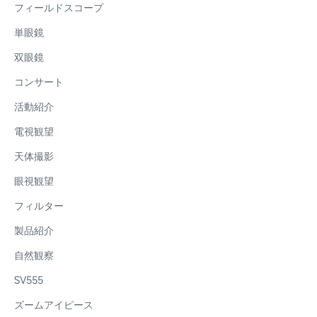
フィールドスコープ
単眼鏡
双眼鏡
コンサート
活動紹介
電視観望
天体撮影
眼視観望
フィルター
製品紹介
自然観察
SV555
ズームアイピース