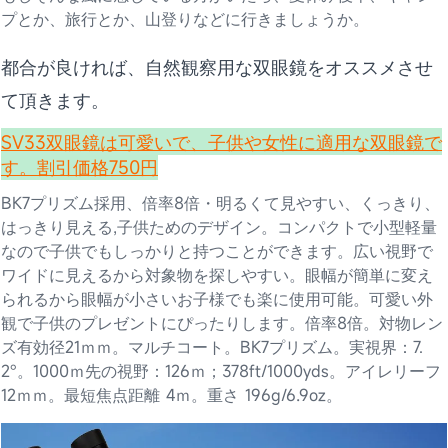
プとか、旅行とか、山登りなどに行きましょうか。
都合が良ければ、自然観察用な双眼鏡をオススメさせ
て頂きます。
SV33双眼鏡は可愛いで、子供や女性に適用な双眼鏡で
す。割引価格750円
BK7プリズム採用、倍率8倍・明るくて見やすい、くっきり、
はっきり見える,子供ためのデザイン。コンパクトで小型軽量
なので子供でもしっかりと持つことができます。広い視野で
ワイドに見えるから対象物を探しやすい。眼幅が簡単に変え
られるから眼幅が小さいお子様でも楽に使用可能。可愛い外
観で子供のプレゼントにぴったりします。倍率8倍。対物レン
ズ有効径21ｍｍ。マルチコート。BK7プリズム。実視界：7.
2°。1000ｍ先の視野：126ｍ；378ft/1000yds。アイレリーフ
12ｍｍ。最短焦点距離 4ｍ。重さ 196g/6.9oz。