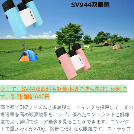
そして、SV44双眼鏡も軽量小型で持ち運びに便利で
す。割引価格1640円
高倍率でBK7プリズムと多層膜コーティングを採用して、光の
透過率を高め観察効果をアップ。優れたコントラストと解像
度でより鮮明でクリア画像を見ることができます。コンパク
トで重さわずか270g。携帯に便利な双眼鏡です。ストラップ