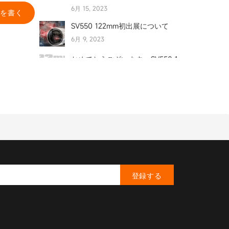
6月 15, 2023
を書く
SV550 122mm初出展について
6月 9, 2023
おめでとうございます - SV550 1
22mm エクスペリエンスの皆さ
ん!
6月 5, 2023
SV550 122mm---どうしてFPL-5
1三枚玉を選ぶ？
5月 27, 2023
SVBONY SV550 122mm屈折望
遠鏡が登場
5月 26, 2023
登録する
SVBONY 2023年新製品のお知ら
せ
3月 21, 2023