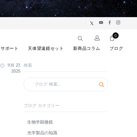
0
サポート
天体望遠鏡セット
新商品コラム
ブログ
検索
11月 27,
2025
ブログ カテゴリー
生物学顕微鏡
光学製品の知識