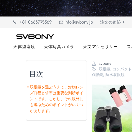
+81 0663795369
info@svbony.jp
注文の追跡 +
天体望遠鏡
天体写真カメラ
天文アクセサリー
ス
svbony
双眼鏡, コンパク
目次
双眼鏡, 防水双眼鏡
双眼鏡を選ぶうえで、対物レン
ズ口径と倍率は重要な判断ポイ
ントです。しかし、それ以外に
も選ぶためのポイントがいくつ
かあります。