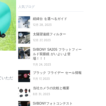
人気ブログ
経緯台 を選べるガイド
12月 28, 2023
太陽望遠鏡フィルター
12月 27, 2023
SVBONY SA205 フラットフィー
ルド双眼鏡 がいよいよ登
場！！！
。
11月 24, 2023
ブラック フライデー セール情報
ていただ
11月 17, 2023
当社カメラの比較と概要
8月 31, 2023
SVBONYフォトコンテスト