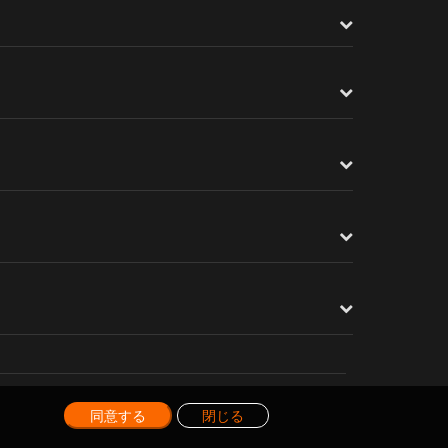
SVBONY&天リフ読者レビュー企
画MK105MM鏡筒進行中
2月 6, 2023
新商品紹介 SA406アダプター発
売のお知らせ
8月 20, 2022
同意する
閉じる