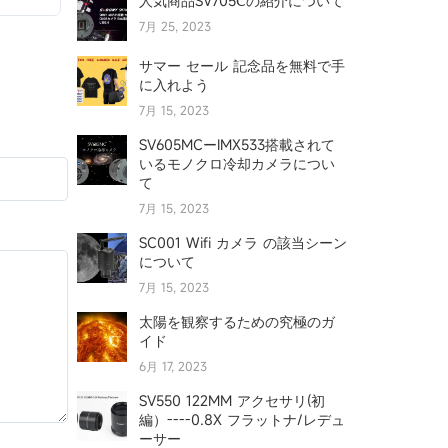
人気商品SV705Ⅽの紹介について
7月 25, 2023
サマー セール 記念品を無料で手
に入れよう
7月 15, 2023
SV605MCーIMX533搭載されて
いるモノクロ冷却カメラについ
て
7月 15, 2023
SC001 Wifi カメラ の該当シーン
について
7月 15, 2023
太陽を観察するための究極のガ
イド
6月 17, 2023
SV550 122MM アクセサリ(初
編）----0.8X フラットナ/レデュ
ーサー