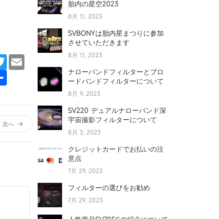
胎内の星空2023
8月 11, 2023
SVBONYは胎内星まつりに参加
させていただきます
8月 11, 2023
cebook
Twitter
Email
ナローバンドフィルターとブロ
terest
Share
ードバンドフィルターについて
8月 9, 2023
SV220 デュアルナローバンド深
宇宙撮影フィルターについて
次へ
8月 3, 2023
クレジットカードでお払いの注
意点
7月 29, 2023
フィルターの選びをお勧め
7月 29, 2023