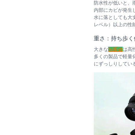
防水性が低いと、
内部にカビが発生
水に落としても大
レベル）以上の性
重さ：持ち歩く
大きな
双眼鏡
は高
多くの製品で軽量
にずっしりしてい