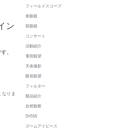
フィールドスコープ
単眼鏡
イン
双眼鏡
コンサート
活動紹介
です。
電視観望
天体撮影
眼視観望
フィルター
。
くなりま
製品紹介
自然観察
SV555
ズームアイピース