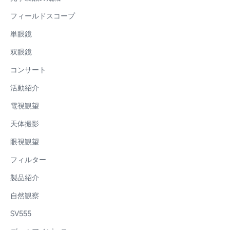
フィールドスコープ
単眼鏡
双眼鏡
コンサート
活動紹介
電視観望
天体撮影
眼視観望
フィルター
製品紹介
自然観察
SV555