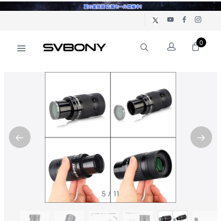
0
5
/
11