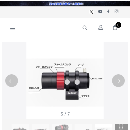
0
5
/
7