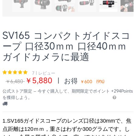
SV165 コンパクトガイドスコ
ープ 口径30ｍｍ 口径40ｍｍ
ガイドカメラに最適
7 | レビュー
￥5,880
|
お得
￥6,480
￥600
(
9
%)
公式ストア限定 – 今すぐ購入して、期間限定でポイント
+294Points
を獲得しよう。
1.SV165ガイドスコープのレンズ口径は30mmで、焦
点距離は120ｍｍ，重さはわずか300グラムです。し