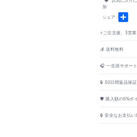
お気に入り
加
Shar
シェア :
⚡ご注文後、3営
💰️ 送料無料
🎧 一生涯サポー
🔒 30日間返品保証
🛡️ 購入額の5%
🔒 安全なお支払い|