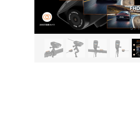
6
/
1