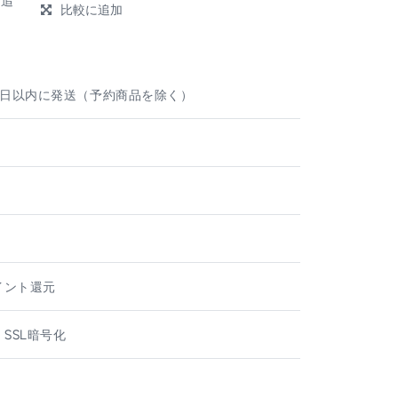
に追
比較に追加
e
業日以内に発送（予約商品を除く）
ト
ポイント還元
 SSL暗号化