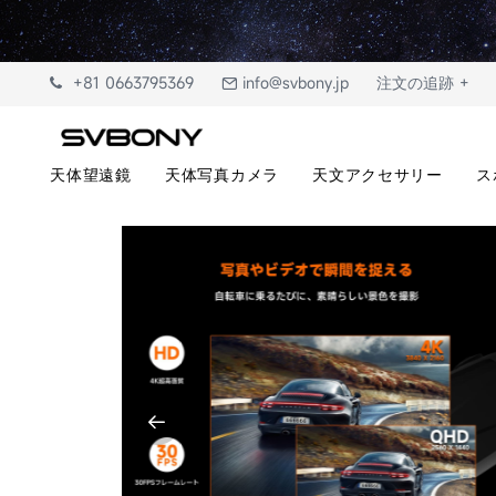
+81 0663795369
info@svbony.jp
注文の追跡 +
天体望遠鏡
天体写真カメラ
天文アクセサリー
ス