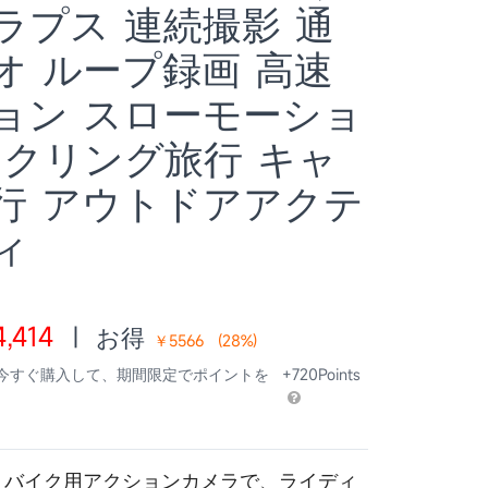
ラプス 連続撮影 通
オ ループ録画 高速
ョン スローモーショ
イクリング旅行 キャ
行 アウトドアアクテ
ィ
,414
|
お得
￥5566
(
28
%)
 今すぐ購入して、期間限定でポイントを
+720Points
CT30 バイク用アクションカメラで、ライディ