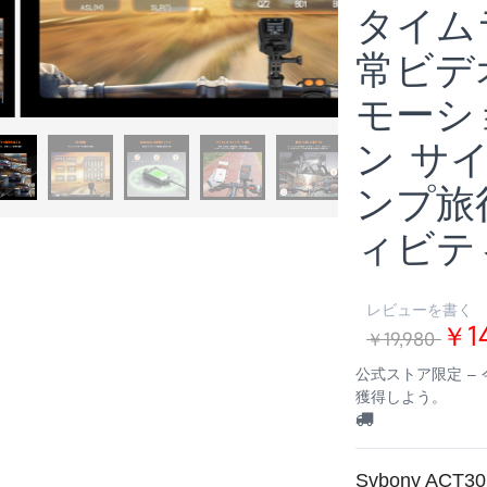
タイム
常ビデ
モーシ
1
ン サ
ンプ旅
ィビテ
レビューを書く
￥14
￥19,980
公式ストア限定 –
獲得しよう。
Svbony A