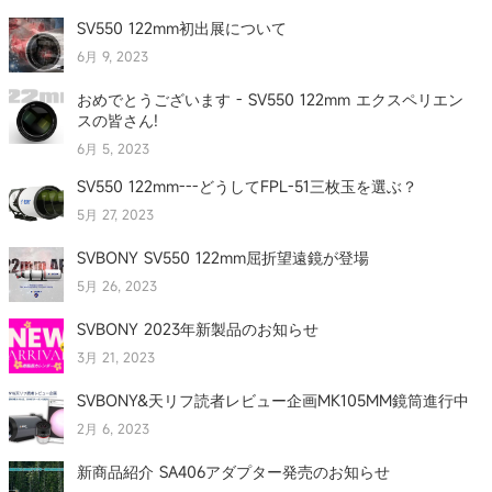
SV550 122mm初出展について
6月 9, 2023
おめでとうございます - SV550 122mm エクスペリエン
スの皆さん!
6月 5, 2023
SV550 122mm---どうしてFPL-51三枚玉を選ぶ？
5月 27, 2023
SVBONY SV550 122mm屈折望遠鏡が登場
5月 26, 2023
SVBONY 2023年新製品のお知らせ
3月 21, 2023
SVBONY&天リフ読者レビュー企画MK105MM鏡筒進行中
2月 6, 2023
新商品紹介 SA406アダプター発売のお知らせ