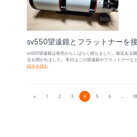
sv550望遠鏡とフラットナーを
sv550望遠鏡は発売からしばらく経ちました。最近あ
法を聞かれました。本日はこの望遠鏡やフラットナーな
続きを読む
«
1
2
3
4
5
6
...
1