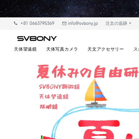
+81 0663795369
info@svbony.jp
注文の追跡 +
天体望遠鏡
天体写真カメラ
天文アクセサリー
ス