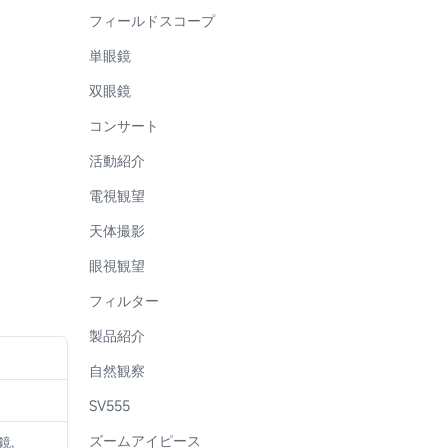
フィールドスコープ
単眼鏡
双眼鏡
コンサート
活動紹介
電視観望
天体撮影
眼視観望
フィルター
製品紹介
自然観察
SV555
ズームアイピース
鏡,