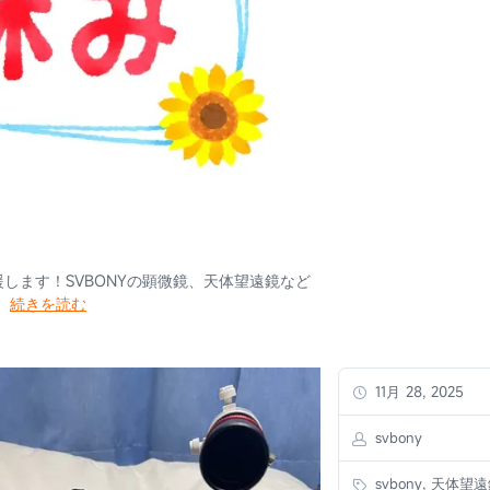
援します！SVBONYの顕微鏡、天体望遠鏡など
。
続きを読む
11月 28, 2025
svbony
svbony, 天体望遠