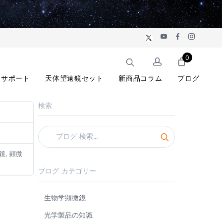
0
サポート
天体望遠鏡セット
新商品コラム
ブログ
検索
鏡, 顕微
ブログ カテゴリー
生物学顕微鏡
光学製品の知識