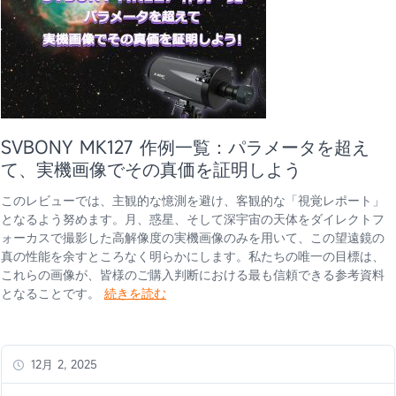
SVBONY MK127 作例一覧：パラメータを超え
て、実機画像でその真価を証明しよう
このレビューでは、主観的な憶測を避け、客観的な「視覚レポート」
となるよう努めます。月、惑星、そして深宇宙の天体をダイレクトフ
ォーカスで撮影した高解像度の実機画像のみを用いて、この望遠鏡の
真の性能を余すところなく明らかにします。私たちの唯一の目標は、
これらの画像が、皆様のご購入判断における最も信頼できる参考資料
となることです。
続きを読む
12月 2, 2025