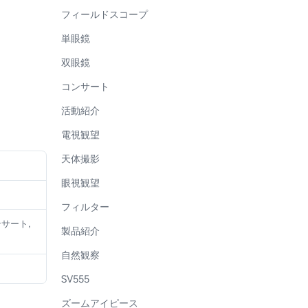
フィールドスコープ
単眼鏡
双眼鏡
コンサート
活動紹介
電視観望
天体撮影
眼視観望
フィルター
ンサート,
製品紹介
自然観察
SV555
ズームアイピース