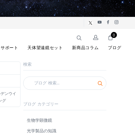
0
サポート
天体望遠鏡セット
新商品コラム
ブログ
検索
ルデンウイ
ング
ブログ カテゴリー
生物学顕微鏡
光学製品の知識