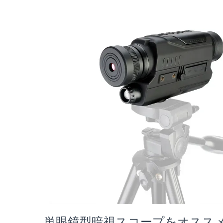
単眼鏡型暗視スコープをオスス