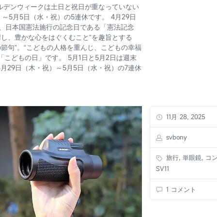
ールデンウィークは土日と祝日が重なっていない
5月5日（水・祝）の5連休です。 4月29日
は、日本国憲法施行の記念日である「憲法記念
謝し、豊かな心をはぐくむこと”を趣旨とする
の節句”。“こどもの人格を重んじ、こどもの幸福
こどもの日」です。 5月1日と5月2日は週末
月29日（木・祝）～5月5日（水・祝）の7連休
11月 28, 2025
svbony
旅行, 単眼鏡, コ
SV11
1 コメント