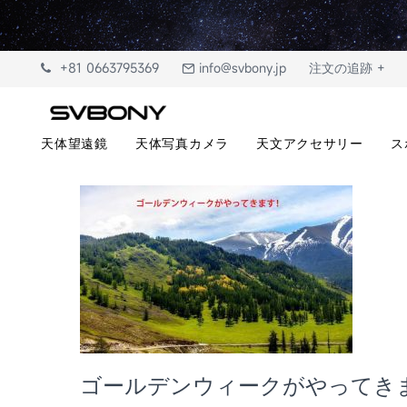
+81 0663795369
info@svbony.jp
注文の追跡 +
天体望遠鏡
天体写真カメラ
天文アクセサリー
ス
ゴールデンウィークがやってき