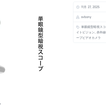
11月 27, 2025
svbony
単眼鏡型暗視スコー
イトビジョン, 赤外
ープビデオカメラ
メ