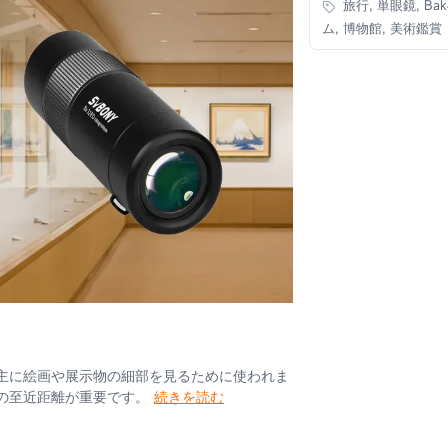
旅行, 単眼鏡, Ba
ム, 博物館, 美術鑑賞
主に絵画や展示物の細部を見るために使われま
鏡の至近距離が重要です。
続きを読む