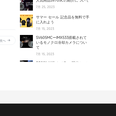
人気商品SV705Ⅽの紹介について
7月 25, 2023
サマー セール 記念品を無料で手
に入れよう
7月 15, 2023
SV605MCーIMX533搭載されて
次へ
いるモノクロ冷却カメラについ
て
7月 15, 2023
SC001 Wifi カメラ の該当シーン
について
7月 15, 2023
太陽を観察するための究極のガ
イド
6月 17, 2023
SV550 122MM アクセサリ(初
編）----0.8X フラットナ/レデュ
ーサー