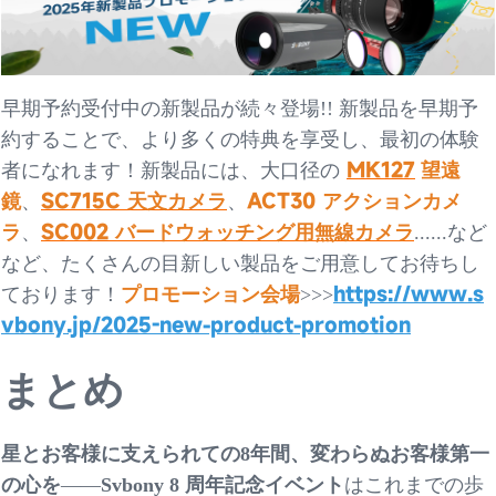
早期予約受付中の新製品が続々
登場
!!
新製品を
早期予
約
することで、より多くの特典を享受し、最初の体験
MK127
望遠
者になれます！新製品には、大口径の
鏡
SC715C 天文カメラ
ACT30 アクションカメ
、
、
ラ
SC002 バードウォッチング用無線カメラ
、
......など
など、たくさんの目新しい製品をご用意してお待ちし
https://www.s
ております！
プロモーション会場
>>>
vbony.jp/2025-new-product-promotion
まとめ
星とお客様に支えられての
8年間、変わらぬお客様第一
の心を
——
Svbony 8 周年記念イベント
はこれまでの歩