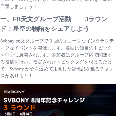
目撃しましょう！
一、
FB天文グループ活動 ——3ラウン
ド：星空の物語をシェアしよう
Svbony 天文グループで 3 回のユニークなインタラクテ
ィブなイベントを開催します。各回は独自のトピック
を中心に展開されます。参加者はグループ内で関連す
る投稿を行い、指定されたトピックタグを付けるだけ
で、Svbony が心を込めて用意した記念品を獲るチャン
スがあります！