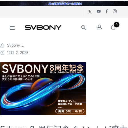
0
Svbony L
12月 2, 2025