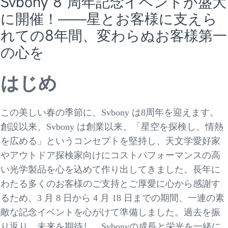
Svbony 8 周年記念イベントが盛大
に開催！——星とお客様に支えら
れての8年間、変わらぬお客様第一
の心を
はじめ
この美しい春の季節に、
Svbony は8周年を迎えます。
創設以来、Svbony は創業以来、「星空を探検し、情熱
を広める」というコンセプトを堅持し、天文学愛好家
やアウトドア探検家向けにコストパフォーマンスの高
い光学製品を心を込めて作り出してきました。長年に
わたる多くのお客様のご支持とご厚愛に心から感謝す
るため、3 月 8 日から 4 月 18 日までの期間、一連の素
敵な記念イベントを心がけて準備しました。過去を振
り返り、未来を期待し、Svbonyの成長と栄光を一緒に