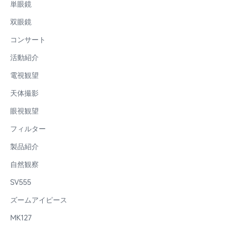
単眼鏡
双眼鏡
コンサート
活動紹介
電視観望
天体撮影
眼視観望
フィルター
製品紹介
自然観察
SV555
ズームアイピース
MK127