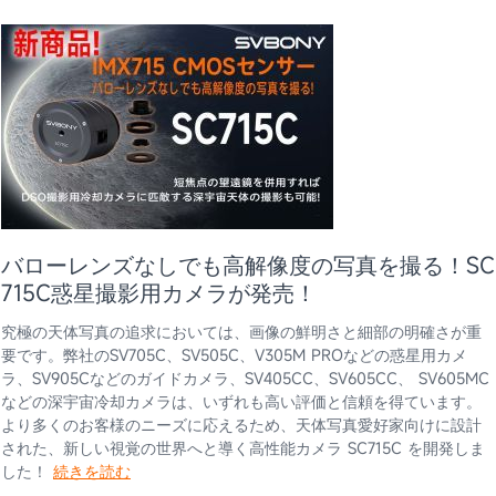
バローレンズなしでも高解像度の写真を撮る！SC
715C惑星撮影用カメラが発売！
究極の天体写真の追求においては、画像の鮮明さと細部の明確さが重
要です。弊社のSV705C、SV505C、V305M PROなどの惑星用カメ
ラ、SV905Cなどのガイドカメラ、SV405CC、SV605CC、 SV605MC
などの深宇宙冷却カメラは、いずれも高い評価と信頼を得ています。
より多くのお客様のニーズに応えるため、天体写真愛好家向けに設計
された、新しい視覚の世界へと導く高性能カメラ SC715C を開発しま
した！
続きを読む