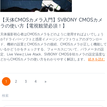
【天体CMOSカメラ入門】SVBONY CMOSカメ
ラの使い方【電視観望必須！】
天体撮影初心者はCMOSカメラをどのように使用すればよいでしょう
か?ドライバーソフトと惑星イメージングソフトウェアのダウンロー
ド、機材の設置とCMOSカメラの接続、CMOSカメラが正しく機能して
いるかどうかをチェックする、フォーカスについて、パラメータの設
定、Live ViewとLive Atack、SVBONY CMOS冷却カメラの設定温度な
どからCMOSカメラの使い方をわかりやすく解説します。
続きを読む
1
2
3
4
»
検索